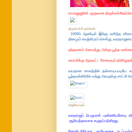
ராமானுஜரின் குருவான திருக்கச்சிநம்பி
திருக்கச்சி நம்பிகள்
1009ம் ஆண்டில் இங்கு வசித்த வீரரா
தினமும் காஞ்சிபுரம் சென்று, வரதராஜ
நந்தவனம் அமைத்து, அங்கு பூத்த மலர்க
சுவாமிக்கு ஆலவட்ட சேவையும் (விசிறுதல்
வயதான காலத்தில் தள்ளாடியபடியே காஞ
பூந்தமல்லிக்கே வந்து அவருக்கு காட்சி 
ராஜகோபுரம்
வரதராஜப் பெருமாள் புண்ணியகோடி விம
சூரியத்தலமாக கருதப்படுகிறது.
ஜோதிடரீதியாக சூரியதசை நடப்பவர்