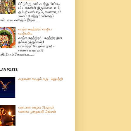
பிட்டுக்கு மண் சுமந்து பிரம்படி
பட்ட ஈசனின் திருவிளையாடல்
தமிழர் பண்பாடும், கலாசாரமும்
உலகம் போற்றும் உன்னதம்
்டவை. எனினும் இதன்...
வாழ்க சுதந்திரம் வாழிய
வாழியவே
வாழ்க சுதந்திரம் ! சுதந்திர தின
நல்வாழ்த்துக்கள்.!
பாருக்குள்ளே நல்ல நாடு -
எங்கள் பாரத நாடு'
ந்திரதினம் கொண்டாட...
LAR POSTS
கருணை கமழும் கருட ஜெயந்தி
வளமான வாழ்வு அருளும்
வல்வை முத்துமாரி அம்மன்