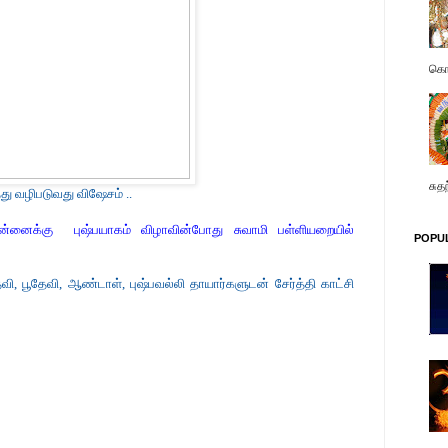
கொண
சுத
ு வழிபடுவது விஷேசம் ..
்னைக்கு புஷ்பயாகம் விழாவின்போது சுவாமி பள்ளியறையில்
POPU
ேவி, பூதேவி, ஆண்டாள், புஷ்பவல்லி தாயார்களுடன் சேர்த்தி காட்சி