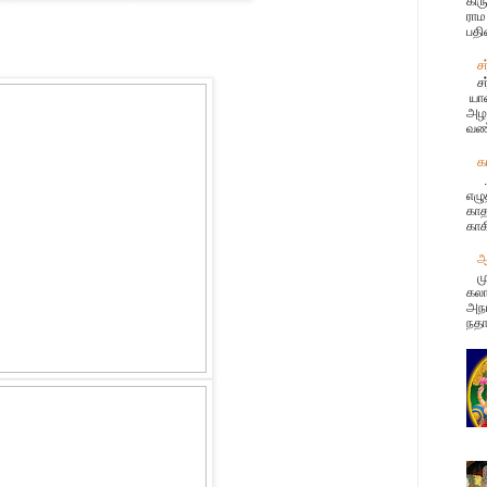
கிர
ராம
பதி
ச
ச
யான
அழக
வண்
க
.
எழு
காத
காக
ஆ
ம
கலா
அநா
நதா