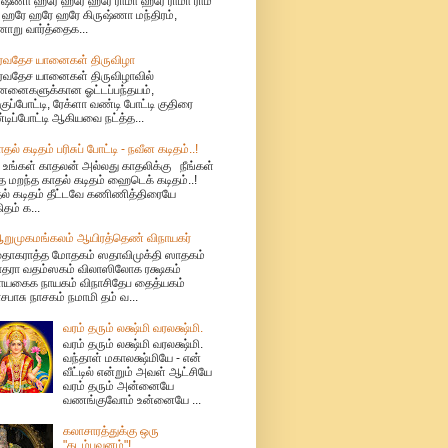
ுஷ்ணா ஹரே ஹரே ஹரே ராமா ஹரே ராமா ராம
 ஹரே ஹரே ஹரே கிருஷ்ணா மந்திரம்,
னாறு வார்த்தைக...
ர்வதேச யானைகள் திருவிழா
ர்வதேச யானைகள் திருவிழாவில்
னைகளுக்கான ஓட்டப்பந்தயம்,
ுப்போட்டி, ரேக்ளா வண்டி போட்டி குதிரை
டிப்போட்டி ஆகியவை நட்த்த...
ாதல் கடிதம் பரிசுப் போட்டி - நவீன கடிதம்..!
 உங்கள் காதலன் அல்லது காதலிக்கு நீங்கள்
த மறந்த காதல் கடிதம் ஹைடெக் கடிதம்..!
ல் கடிதம் தீட்டவே கணிணித்திரையே
ிதம் க...
றுமுகமங்கலம் ஆயிரத்தெண் விநாயகர்
ுதாகராத்த மோதகம் ஸதாவிமுக்தி ஸாதகம்
தரா வதம்ஸகம் விலாஸிலோக ரக்ஷகம்
யகைக நாயகம் விநாசிதேப தைத்யகம்
சபாசு நாசகம் நமாமி தம் வ...
வரம் தரும் லக்ஷ்மி வரலக்ஷ்மி.
வரம் தரும் லக்ஷ்மி வரலக்ஷ்மி.
வந்தாள் மகாலக்ஷ்மியே - என்
வீட்டில் என்றும் அவள் ஆட்சியே
வரம் தரும் அன்னையே
வணங்குவோம் உன்னையே ...
கலாசாரத்துக்கு ஒரு
"கடம்பவனம்"!