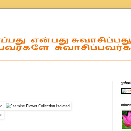
மூன்ற
என்னைப