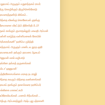
மதுரமாய் அருளும் மதுராந்தகம் ராமர்
திரு கொழிக்கும் திருச்செங்கோடு
தாமரைத்தண்டு லிங்கம்..
விந்தை விலங்கு கொலோபஸ் குரங்கு
தீமைகளை விரட்டும் திரிசக்தி பீடம்!
குலம் காக்கும் குமாரநல்லூர் பகவதி அம்மன்
வள்ளி வாழ்ந்த வள்ளிமலைக் கோயில்
அக்காரக்கனி” நரசிம்ம மூர்த்தி
பாந்தமாய் அருளும் பாண்டவ தூத ஹரி
தாமரையாள் தங்கும் தாமரை ஆலயம்
அனுமன் வால் வழிபாடு
தங்கின தங்கத் தருணங்கள்
உ‌ல்டா' ஹனும‌ன்'
உத்திரகோசமங்கை மரகத நடராஜர்
சிந்தை கவரும் விந்தை வண்ணங்கள்
தாயாய் தாங்கும் தாளக்கரை நரசிம்மர்
மல்லிகை மகாலட்சுமி
பயிரோவியங்கள்..மணல் சிற்பங்கள்...
அற்புத அம்பகரத்தூர் அஷ்டபுஜ பத்ரகாளி