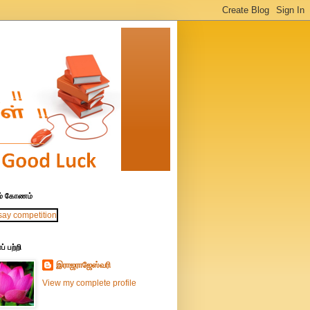
ாம் கோணம்
் பற்றி
இராஜராஜேஸ்வரி
View my complete profile