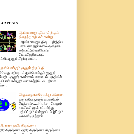
LAR POSTS
ஆயிரமாவது பதிவு -அற்புதம்
நிறைந்த கற்பகக் களிறு
. ஆயிரமாவது பதிவு .. . நித்திய
பாராயண நூல்களில் ஒன்றாக
வழிபாட்டுநெறியோடு
யோகநெறியையும்
க்கியருளும் சிறப்பு வாய்...
ருள்பொங்கும் சூலூர் திருப்பதி
50 வது பதிவு. . அருள்பொங்கும் சூலூர்
ுப்பதி சூலூர் கண்ணம்பாளையம் பகுதியில்
.வி.எஸ் கல்லூரி வளாகத்தில் வட திசை
்க...
அஞ்சுவது யாதொன்று மில்லை;
ஒரு பதிவருக்குப் பைத்தியம்
பிடித்தால்-.....! ( எந்த நேரமும்
கணிணி முன் உட்கார்ந்து
பதிவிட்டும் பின்னூட்டம் இட்டும்
கொண்டிருந்தால் ...
ரே ராமா ஹரே கிருஷ்ணா
ரே கிருஷ்ணா ஹரே கிருஷ்ணா கிருஷ்ணா