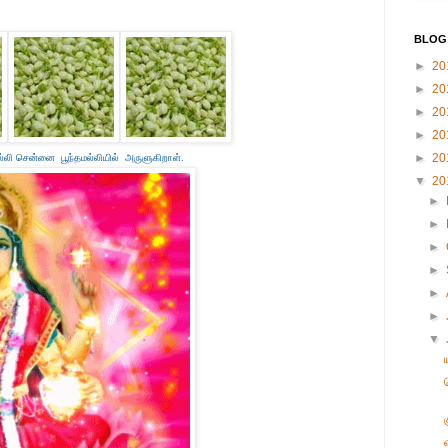
BLOG
►
20
►
20
►
20
►
20
►
20
ல்லி சென்னை பூந்தமல்லியில் அருளுகிறாள்.
▼
20
►
►
►
►
►
►
▼