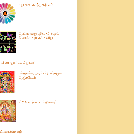
கற்பனை கடந்த கற்பகம்
ஆயிரமாவது பதிவு -அற்புதம்
நிறைந்த கற்பகக் களிறு
்வர்ண குண்டல அனுமன்:
பக்தருக்கருளும் ஸ்ரீ பஞ்சமுக
ஆஞ்சநேயர்
ஸ்ரீ கிருஷ்ணாவும் நிலாவும்
ளி காட்டும் வழி