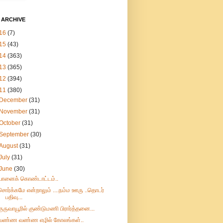
 ARCHIVE
16
(7)
15
(43)
14
(363)
13
(365)
12
(394)
11
(380)
December
(31)
November
(31)
October
(31)
September
(30)
August
(31)
July
(31)
June
(30)
யானைக் கொண்டாட்டம்..
சொர்க்கமே என்றாலும் ....நம்ம ஊரு ..தொடர்
பதிவு...
குருவாயூரில் குண்டுமணி பிரார்த்தனை...
வண்ண வண்ண எழில் கோலங்கள்..