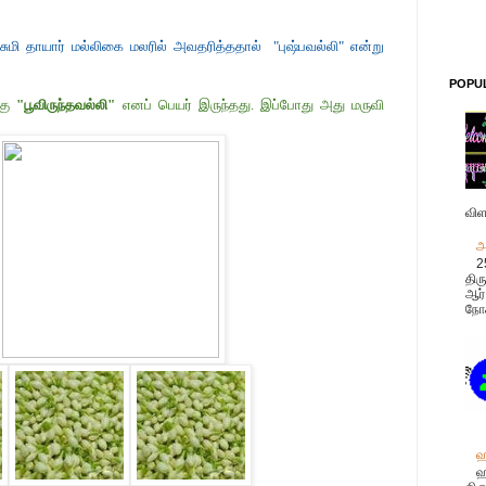
சுமி தாயார் மல்லிகை மலரில் அவதரித்ததால் "புஷ்பவல்லி" என்று
POPU
கு
"பூவிருந்தவல்லி"
எனப் பெயர் இருந்தது. இப்போது அது மருவி
விள
அ
2
திர
ஆர்
நோக
ஹ
ஹ