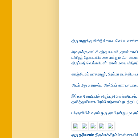
திருமாலுக்கு விசிறி சேவை செய்ய எண்ணிய 
அவருக்கு காட்சி தந்த சுவாமி, தான் காவ
விசிறத் தேவையில்லை என்றும் சொன்னார
திருப்பதி வெங்கடேசர் தான் மலை மீதிருப
காஞ்சிபுரம் வரதராஜர், பிரம்மா நடத்திய 
அவர் மீது கொண்ட அன்பின் காரணமாக, தி
இந்தக் கோயிலில் திருப்பதி வெங்கடேசர்,
தனித்தனியாக பிரம்மோற்ஸவம் நடத்தப்ப
பங்குனியில் வரும் ஒரு ஞாயிறன்று மூவரும
குரு தரிசனம்:
திருக்கச்சிநம்பிகள் கையில