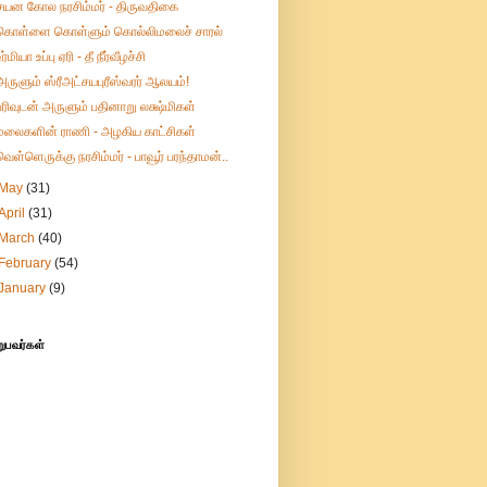
சயன கோல நரசிம்மர் - திருவதிகை
கொள்ளை கொள்ளும் கொல்லிமலைச் சாரல்
உர்மியா உப்பு ஏரி - தீ நீர்வீழச்சி
அருளும் ஸ்ரீஅட்சயபுரீஸ்வரர் ஆலயம்!
பரிவுடன் அருளும் பதினாறு லக்ஷ்மிகள்
மலைகளின் ராணி - அழகிய காட்சிகள்
வெள்ளெருக்கு நரசிம்மர் - பாவூர் பரந்தாமன்..
May
(31)
April
(31)
March
(40)
February
(54)
January
(9)
றுபவர்கள்